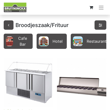
Broodjeszaak/Frituur
Cafe
Hotel
Restaurant/B
Bar