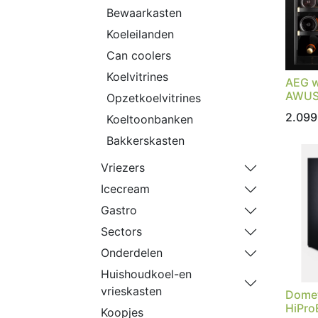
Bewaarkasten
Koeleilanden
Can coolers
Koelvitrines
AEG w
AWUS
Opzetkoelvitrines
2.099
Koeltoonbanken
Bakkerskasten
Vriezers
Icecream
Gastro
Sectors
Onderdelen
Huishoudkoel-en
vrieskasten
Domet
HiPro
Koopjes