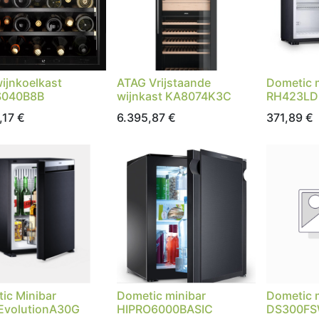
ijnkoelkast
ATAG Vrijstaande
Dometic 
040B8B
wijnkast KA8074K3C
RH423LD
,17
€
6.395,87
€
371,89
€
ic Minibar
Dometic minibar
Dometic 
EvolutionA30G
HIPRO6000BASIC
DS300F