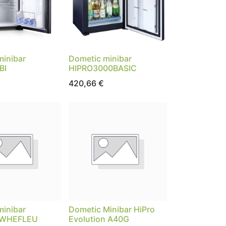
minibar
Dometic minibar
BI
HIPRO3000BASIC
420,66
€
minibar
Dometic Minibar HiPro
SWHEFLEU
Evolution A40G