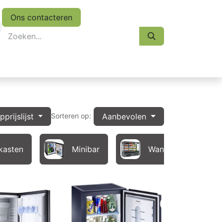
Ons contacteren
eskasten
Koopjes
Folder 2026
Afspraak
prijslijst
Aanbevolen
Sorteren op:
kasten
Minibar
Wandkoelingen