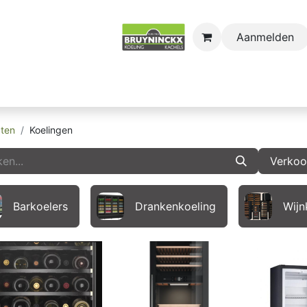
Aanmelden
astro
Sectors
Onderdelen
Huishoudkoel-en Vri
ten
Koelingen
Verkoop
Barkoelers
Drankenkoeling
Wijn