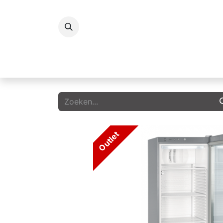
Koelingen
Vriezers
Icecream
G
Outlet