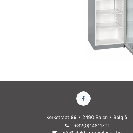
Kerkstraat 89 • 2490 Balen • België
+32(0)14811​701
info@elektrobruyninckx.be