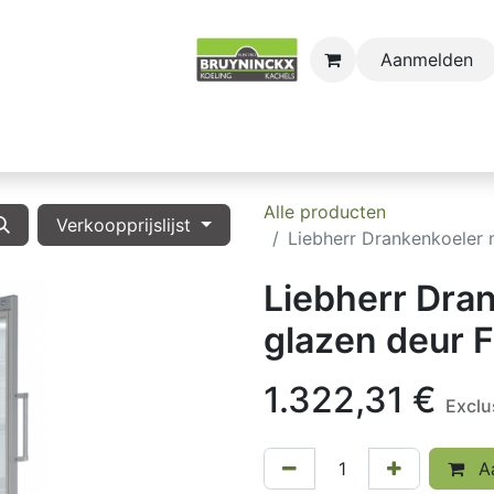
Aanmelden
astro
Sectors
Onderdelen
Huishoudkoel-en Vri
Alle producten
Verkoopprijslijst
Liebherr Drankenkoeler 
Liebherr Dra
glazen deur 
1.322,31
€
Exclu
Aa