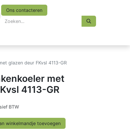
Ons contacteren
eskasten
Koopjes
Folder 2026
Afspraak
met glazen deur FKvsl 4113-GR
nkenkoeler met
FKvsl 4113-GR
sief BTW
n winkelmandje toevoegen