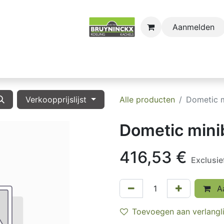
Aanmelden
astro
Sectors
Onderdelen
Huishoudkoel-en Vri
Verkoopprijslijst
Alle producten
Dometic 
Dometic min
416,53
€
Exclusi
Aa
Toevoegen aan verlangli