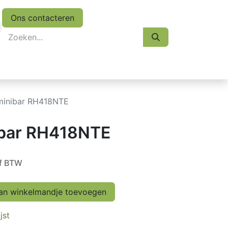
Ons contacteren
eskasten
Koopjes
Folder 2026
Afspraak
minibar RH418NTE
ibar RH418NTE
ef BTW
n winkelmandje toevoegen
jst