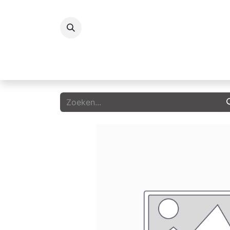
Koelingen
Vriezers
Icecream
G