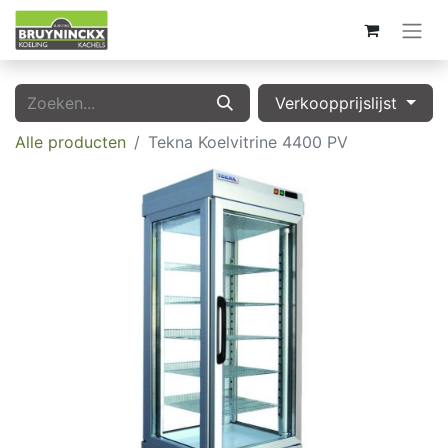
Verkoopprijslijst
Alle producten
Tekna Koelvitrine 4400 PV