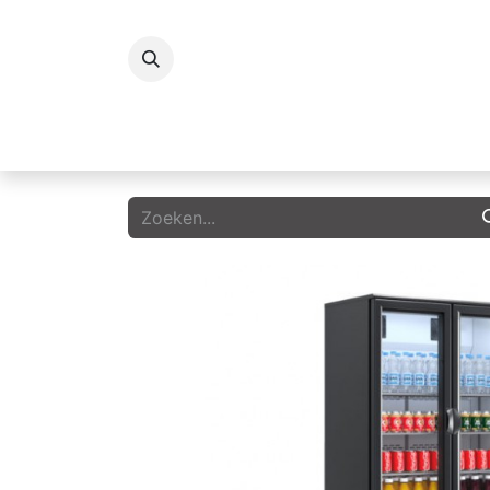
Koelingen
Vriezers
Icecream
G