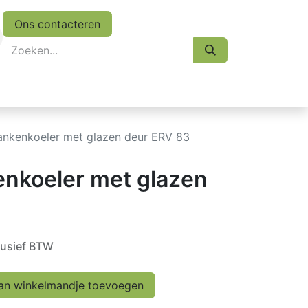
Ons contacteren
eskasten
Koopjes
Folder 2026
Afspraak
rankenkoeler met glazen deur ERV 83
enkoeler met glazen
lusief BTW
n winkelmandje toevoegen