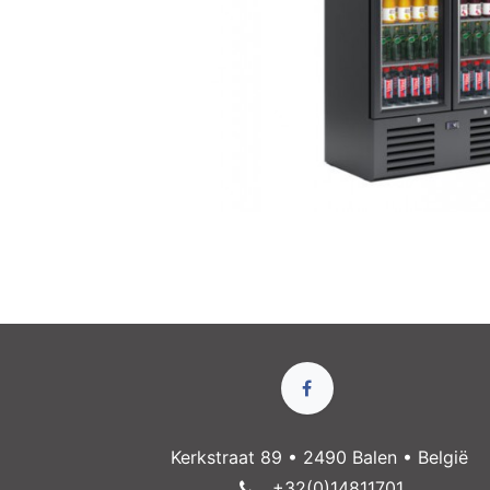
Kerkstraat 89 • 2490 Balen • België
+32(0)14811​701