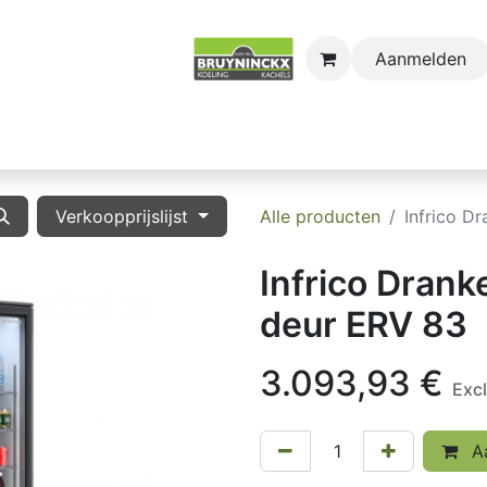
Aanmelden
astro
Sectors
Onderdelen
Huishoudkoel-en Vri
Verkoopprijslijst
Alle producten
Infrico D
Infrico Drank
deur ERV 83
3.093,93
€
Exc
Aa