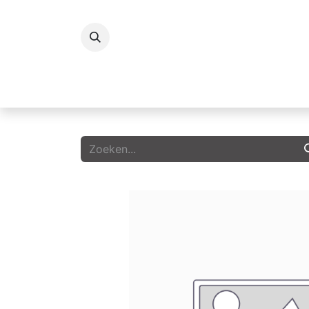
Koelingen
Vriezers
Icecream
G