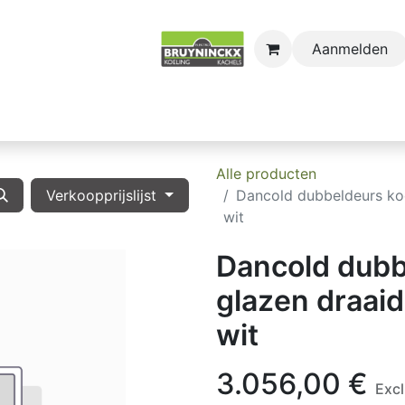
Aanmelden
astro
Sectors
Onderdelen
Huishoudkoel-en Vri
Alle producten
Verkoopprijslijst
Dancold dubbeldeurs ko
wit
Dancold dubb
glazen draai
wit
3.056,00
€
Exc