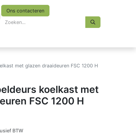
Ons contacteren
eskasten
Koopjes
Folder 2026
Afspraak
elkast met glazen draaideuren FSC 1200 H
eldeurs koelkast met
deuren FSC 1200 H
lusief BTW