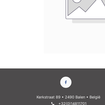
Kerkstraat 89 • 2490 Balen • België
+32(0)14811​701