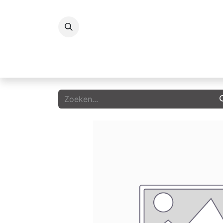
Koelingen
Vriezers
Icecream
G