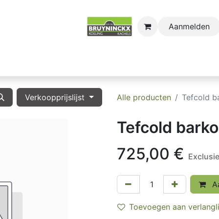
Aanmelden
astro
Sectors
Onderdelen
Huishoudkoel-en Vri
Verkoopprijslijst
Alle producten
Tefcold b
Tefcold barko
725,00
€
Exclusi
Aa
Toevoegen aan verlangli