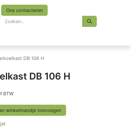
Ons contacteren
eskasten
Koopjes
Folder 2026
Afspraak
arkoelkast DB 106 H
elkast DB 106 H
ef BTW
n winkelmandje toevoegen
jst