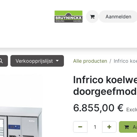
Aanmelden
astro
Sectors
Onderdelen
Huishoudkoel-en Vri
Verkoopprijslijst
Alle producten
Infrico 
Infrico koel
doorgeefmod
6.855,00
€
Excl
Aa