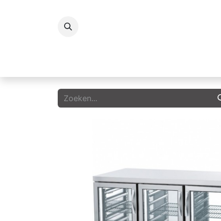
Koelingen
Vriezers
Icecream
G