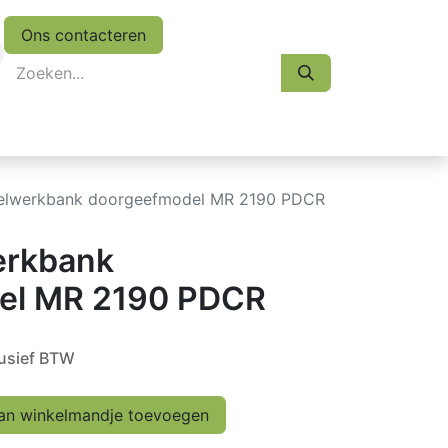
Ons contacteren
eskasten
Koopjes
Folder 2026
Afspraak
koelwerkbank doorgeefmodel MR 2190 PDCR
werkbank
el MR 2190 PDCR
usief BTW
n winkelmandje toevoegen