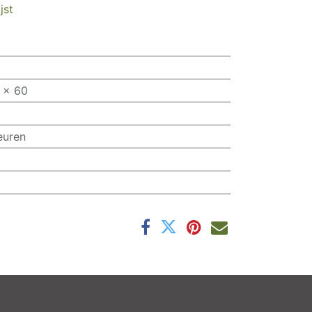
jst
 x 60
euren