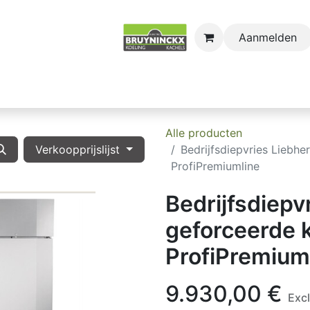
Aanmelden
astro
Sectors
Onderdelen
Huishoudkoel-en Vri
Alle producten
Verkoopprijslijst
Bedrijfsdiepvries Liebh
ProfiPremiumline
Bedrijfsdiepv
geforceerde 
ProfiPremium
9.930,00
€
Exc