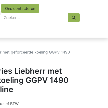
Ons contacteren
eskasten
Koopjes
Folder 2026
Afspraak
err met geforceerde koeling GGPV 1490
ries Liebherr met
koeling GGPV 1490
line
lusief BTW