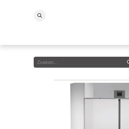
Koelingen
Vriezers
Icecream
G