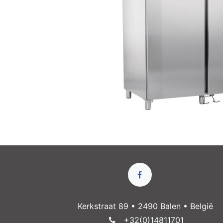
Kerkstraat 89 • 2490 Balen • België
+32(0)14811​701