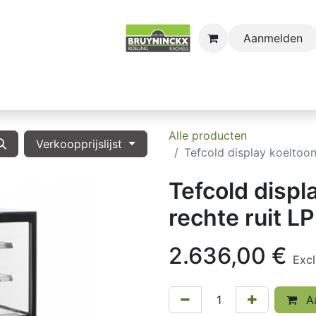
Aanmelden
astro
Sectors
Onderdelen
Huishoudkoel-en Vri
Alle producten
Verkoopprijslijst
Tefcold display koeltoo
Tefcold disp
rechte ruit L
2.636,00
€
Exc
Aa