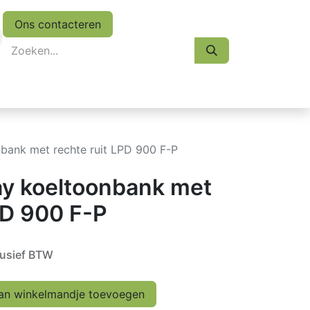
Ons contacteren
eskasten
Koopjes
Folder 2026
Afspraak
nbank met rechte ruit LPD 900 F-P
lay koeltoonbank met
PD 900 F-P
lusief BTW
n winkelmandje toevoegen