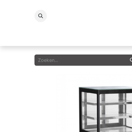
Koelingen
Vriezers
Icecream
G