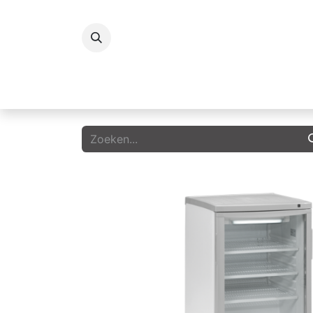
Koelingen
Vriezers
Icecream
G