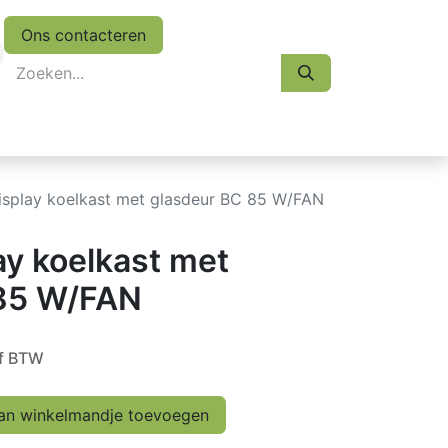
Ons contacteren
eskasten
Koopjes
Folder 2026
Afspraak
isplay koelkast met glasdeur BC 85 W/FAN
ay koelkast met
 85 W/FAN
ef BTW
n winkelmandje toevoegen