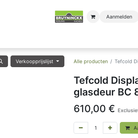
Aanmelden
astro
Sectors
Onderdelen
Huishoudkoel-en Vri
Verkoopprijslijst
Alle producten
Tefcold D
Tefcold Displ
glasdeur BC
610,00
€
Exclusi
Aa