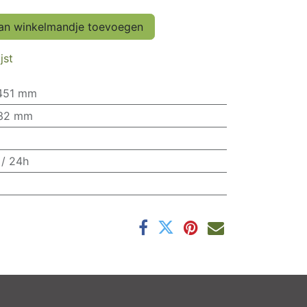
n winkelmandje toevoegen
jst
451 mm
 32 mm
 / 24h