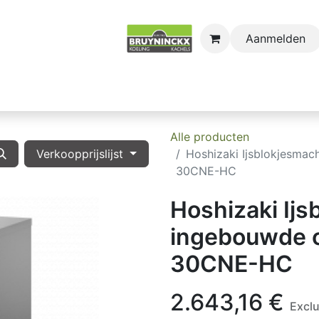
Aanmelden
astro
Sectors
Onderdelen
Huishoudkoel-en Vri
Alle producten
Verkoopprijslijst
Hoshizaki Ijsblokjesma
30CNE-HC
Hoshizaki Ij
ingebouwde 
30CNE-HC
2.643,16
€
Excl