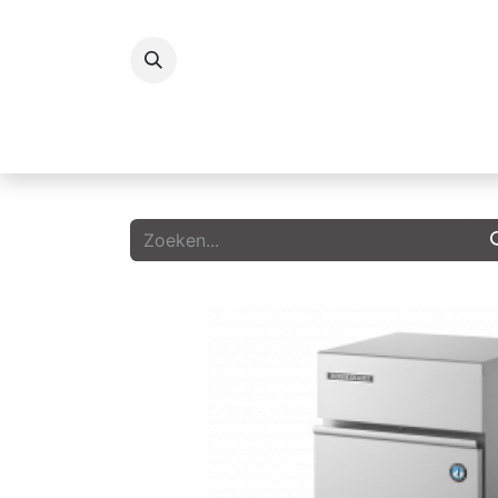
Koelingen
Vriezers
Icecream
G