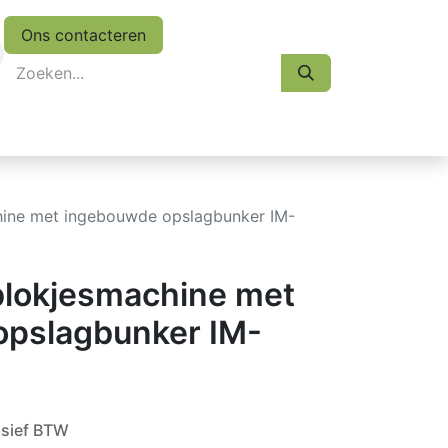
Ons contacteren
eskasten
Koopjes
Folder 2026
Afspraak
chine met ingebouwde opslagbunker IM-
sblokjesmachine met
opslagbunker IM-
usief BTW