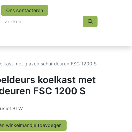
Ons contacteren
eskasten
Koopjes
Folder 2026
Afspraak
elkast met glazen schuifdeuren FSC 1200 S
eldeurs koelkast met
fdeuren FSC 1200 S
lusief BTW
n winkelmandje toevoegen