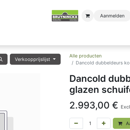
Aanmelden
astro
Sectors
Onderdelen
Huishoudkoel-en Vri
Alle producten
Verkoopprijslijst
Dancold dubbeldeurs ko
Dancold dubb
glazen schui
2.993,00
€
Exc
Aa