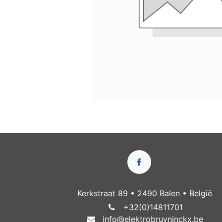
Kerkstraat 89 • 2490 Balen • België
+32(0)14811​701
info@elektrobruyninckx.be