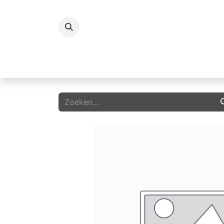
Koelingen
Vriezers
Icecream
G