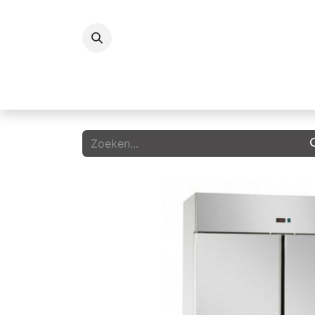
Koelingen
Vriezers
Icecream
G