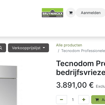
Aanmelden
astro
Sectors
Onderdelen
Huishoudkoel-en Vri
Alle producten
Verkoopprijslijst
Tecnodom Professionele
Tecnodom Pro
bedrijfsvrie
3.891,00
€
Excl
Aa