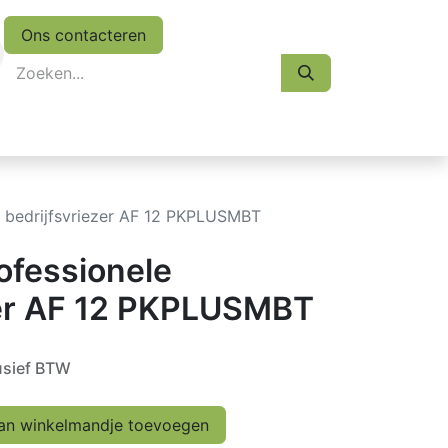
Ons contacteren
eskasten
Koopjes
Folder 2026
Afspraak
 bedrijfsvriezer AF 12 PKPLUSMBT
fessionele
zer AF 12 PKPLUSMBT
usief BTW
n winkelmandje toevoegen