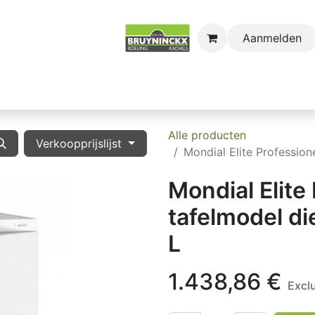
Aanmelden
astro
Sectors
Onderdelen
Huishoudkoel-en Vri
Alle producten
Verkoopprijslijst
Mondial Elite Profession
Mondial Elite
tafelmodel di
L
1.438,86
€
Excl