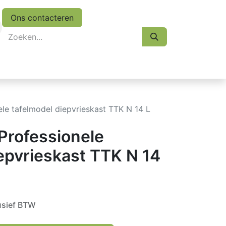
Ons contacteren
eskasten
Koopjes
Folder 2026
Afspraak
ele tafelmodel diepvrieskast TTK N 14 L
 Professionele
epvrieskast TTK N 14
usief BTW