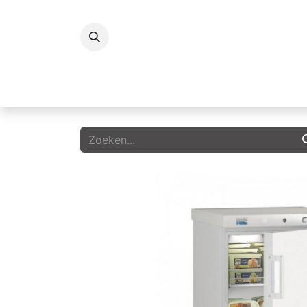
Koelingen
Vriezers
Icecream
G