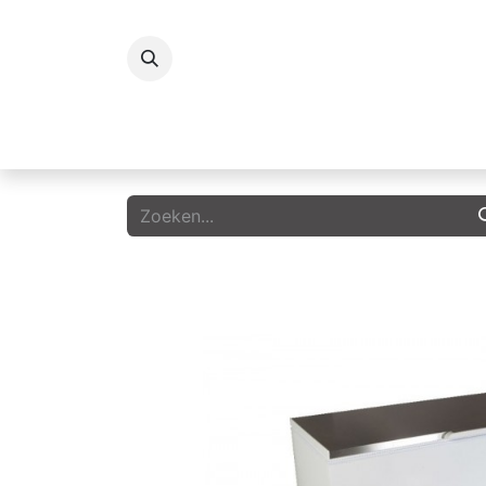
Koelingen
Vriezers
Icecream
G