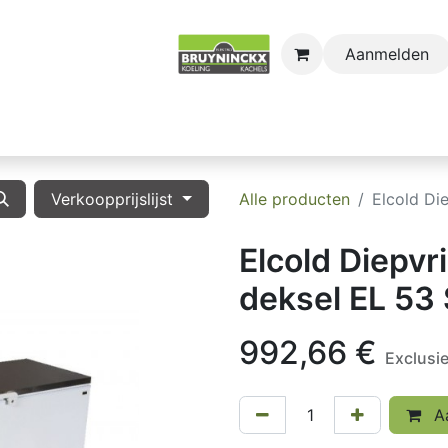
Aanmelden
astro
Sectors
Onderdelen
Huishoudkoel-en Vri
Verkoopprijslijst
Alle producten
Elcold Di
Elcold Diepvr
deksel EL 53
992,66
€
Exclusi
Aa