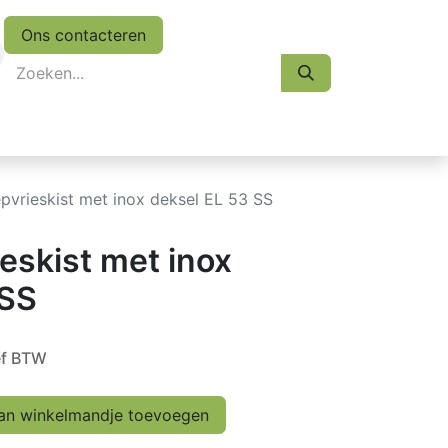
Ons contacteren
eskasten
Koopjes
Folder 2026
Afspraak
epvrieskist met inox deksel EL 53 SS
ieskist met inox
 SS
ef BTW
n winkelmandje toevoegen