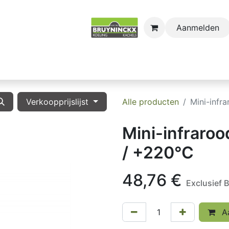
Aanmelden
astro
Sectors
Onderdelen
Huishoudkoel-en Vri
Verkoopprijslijst
Alle producten
Mini-infr
Mini-infraro
/ +220°C
48,76
€
Exclusief
Aa