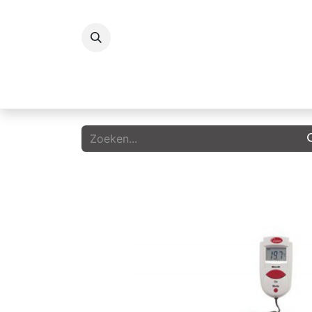
Koelingen
Vriezers
Icecream
G