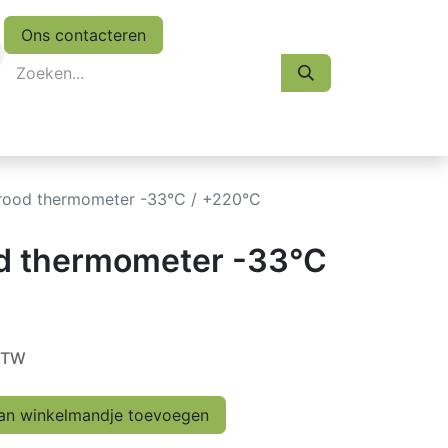
Ons contacteren
eskasten
Koopjes
Folder 2026
Afspraak
arood thermometer -33°C / +220°C
od thermometer -33°C
 BTW
n winkelmandje toevoegen